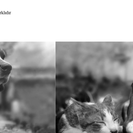
klıdır