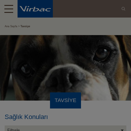
Ana Sayfa
Tavsiye
TAVSIYE
Sağlık Konuları
Filtrele