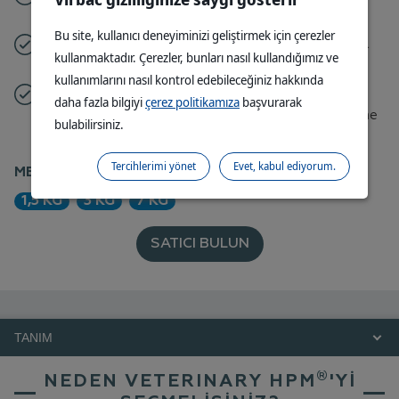
artırılmış lif seviyesi
Bu site, kullanıcı deneyiminizi geliştirmek için çerezler
Diş taşı kontrolü: tartar oluşumunu sınırlamaya
kullanmaktadır. Çerezler, bunları nasıl kullandığımız ve
yardımcı olur
kullanımlarını nasıl kontrol edebileceğiniz hakkında
Yeni 2'si 1 arada olan çözüm
artık onlara
daha fazla bilgiyi
çerez politikamıza
başvurarak
gelişmiş ağız ve diş bakımı ile gelişmiş beslenme
bulabilirsiniz.
sağlamaktadır.
Tercihlerimi yönet
Evet, kabul ediyorum.
MEVCUT AMBALAJLAR:
1,5 KG
3 KG
7 KG
SATICI BULUN
TANIM
®
NEDEN VETERINARY HPM
'Yİ