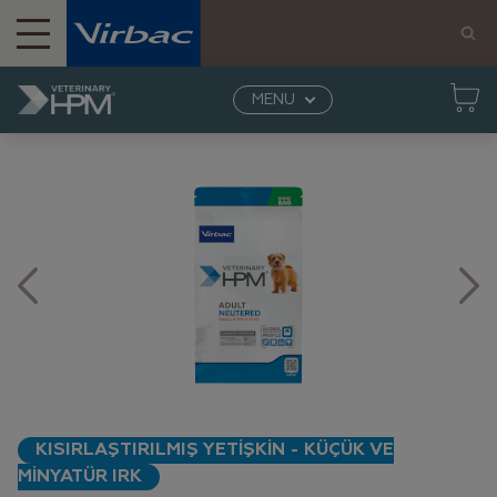
MENU
Ana Sayfa
Anasayfaya dön SSS
Köpek
Beslenme
Adult Neutered Dog Food - Small & Toy
KISIRLAŞTIRILMIŞ YETİŞKİN - KÜÇÜK VE
MİNYATÜR IRK