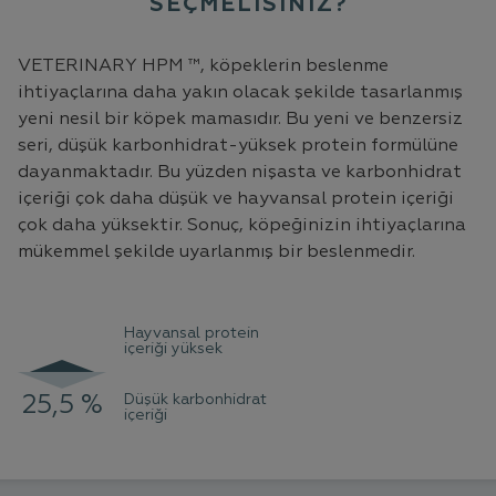
SEÇMELİSİNİZ?
VETERINARY HPM ™, köpeklerin beslenme
ihtiyaçlarına daha yakın olacak şekilde tasarlanmış
yeni nesil bir köpek mamasıdır. Bu yeni ve benzersiz
seri, düşük karbonhidrat-yüksek protein formülüne
dayanmaktadır. Bu yüzden nişasta ve karbonhidrat
içeriği çok daha düşük ve hayvansal protein içeriği
çok daha yüksektir. Sonuç, köpeğinizin ihtiyaçlarına
mükemmel şekilde uyarlanmış bir beslenmedir.
Hayvansal protein
içeriği yüksek
25,5 %
Düşük karbonhidrat
34 %
içeriği