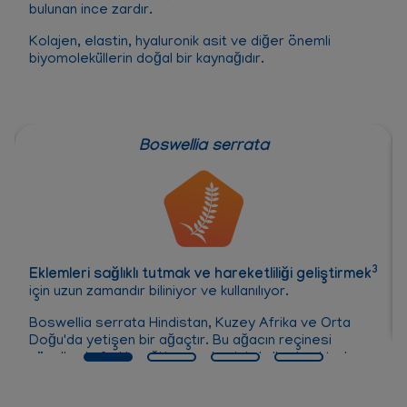
bulunan ince zardır.
Kolajen, elastin, hyaluronik asit ve diğer önemli
biyomoleküllerin doğal bir kaynağıdır.
Boswellia serrata
3
Eklemleri sağlıklı tutmak ve hareketliliği geliştirmek
için uzun zamandır biliniyor ve kullanılıyor.
Boswellia serrata Hindistan, Kuzey Afrika ve Orta
Doğu'da yetişen bir ağaçtır. Bu ağacın reçinesi
yüzyıllardır farklı sağlık sorunları için kullanılmaktadır.
®
Movoflex
'de ağacın reçinesinden saflaştırılmış
ekstrakt kullanılmıştır.