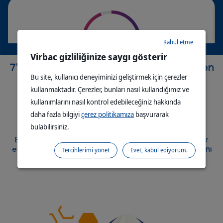
Kabul etme
Virbac gizliliğinize saygı gösterir
7'nci günden itibaren sonuç gösterebilen
Bu site, kullanıcı deneyiminizi geliştirmek için çerezler
5 bileşenden oluşan benzersiz bir
köpeklerinin bunu
sevdiğini
söyledi
kullanmaktadır. Çerezler, bunları nasıl kullandığımız ve
kombinasyon
kullanımlarını nasıl kontrol edebileceğiniz hakkında
Her bir bileşen hem bireysel hem de sinerjik faydaları
daha fazla bilgiyi
çerez politikamıza
başvurarak
dikkate alınarak seçilmiştir.
bulabilirsiniz.
®
Bu benzersiz bileşen kombinasyonu Movoflex
'in diğer
eklem takviyelerinden
daha hızlı çalışmaya başlamasını
Tercihlerimi yönet
Evet, kabul ediyorum.
sağlar.