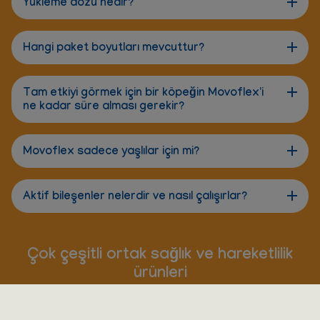
Yükleme dozu nedir?
Hangi paket boyutları mevcuttur?
Tam etkiyi görmek için bir köpeğin Movoflex'i
ne kadar süre alması gerekir?
Movoflex sadece yaşlılar için mi?
Aktif bileşenler nelerdir ve nasıl çalışırlar?
Çok çeşitli ortak sağlık ve hareketlilik
ürünleri
Evcil hayvanınızın ihtiyaçlarını en iyi şekilde karşılamak
için