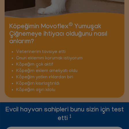
®
Köpeğimin Movoflex
Yumuşak
Çiğnemeye ihtiyacı olduğunu nasıl
anlarım?
Veterinerim tavsiye etti
Onun eklemini korumak istiyorum
Köpeğim çok aktif
Köpeğim eklem ameliyatı oldu
Köpeğim yatkın ırklardan biri
Köpeğim kısırlaştırıldı
Köpeğim aşırı kilolu
Evcil hayvan sahipleri bunu sizin için test
1
etti