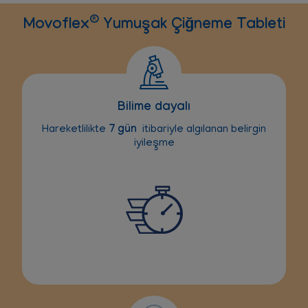
®
Movoflex
Yumuşak Çiğneme Tableti
Bilime dayalı
Hareketlilikte
7
gün
itibariyle algılanan belirgin
iyileşme